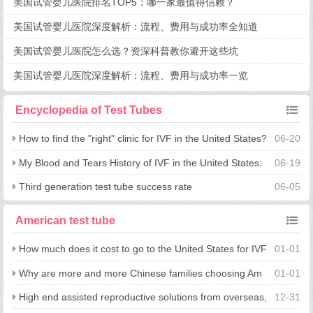
美国试管婴儿医院排名TOP5：哪一家最值得信赖？
美国试管婴儿医院深度解析：流程、费用与成功率全知道
美国试管婴儿医院怎么选？资深科普教你避开这些坑
美国试管婴儿医院深度解析：流程、费用与成功率一览
Encyclopedia of Test Tubes
How to find the "right" clinic for IVF in the United States?
06-20
The sincere words of a reproductive consultant
My Blood and Tears History of IVF in the United States:
06-19
Choosing the Right Clinic, Avoiding Three Years of Mistakes
Third generation test tube success rate
06-05
American test tube
How much does it cost to go to the United States for IVF
01-01
in 2024? Full analysis of cost details
Why are more and more Chinese families choosing Am
01-01
erican IVF? Complete analysis of the five major advantages
High end assisted reproductive solutions from overseas,
12-31