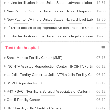
helping families achieve their dreams and achieve eugenics
In vitro fertilization in the United States: advanced labor
12-31
atory+full Chinese accompanying consultation, helping you to we
New Path to IVF in the United States: Harvard Reprodu
12-30
lcome pregnancy with peace of mind
ctive Center's 1-on-1 Program for a More Secure Scientific Cycle
New Path to IVF in the United States: Harvard level Lab
12-30
oratory+Chinese Companion Consultation, One Stop Locking in
【 Direct access to top reproductive centers in the Unite
12-29
'Good Pregnancy'
d States 】 7-day departure, 1-on-1 Chinese accompanying con
In vitro fertilization in the United States: a legal and com
12-29
sultation, unlocking advanced IVF solutions
pliant path, one stop direct to good pregnancy
Test tube hospital
Santa Monica Fertility Center (SMF)
07-16
INCINTA Assisted Reproduction Center - INCINTA Fertili
06-12
ty Center
La Jolla Fertility Center La Jolla IVF/La Jolla Fertility Ce
06-12
nter
RSMC Reproductive Center
06-12
美国 FSAC（Fertility & Surgical Associates of Californi
06-12
a）生殖中心
Gen 5 Fertility Center
06-12
HRC Fertility (HRC Fertility Center)
06-12